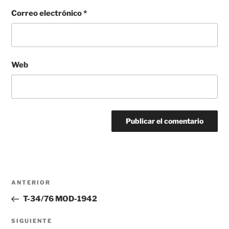
Correo electrónico
*
Web
Navegación
Entrada
ANTERIOR
de
anterior:
T-34/76 MOD-1942
entradas
Siguiente
SIGUIENTE