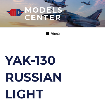
Saltar
MODELS
al
contenido
CENTER
Menú
YAK-130
RUSSIAN
LIGHT