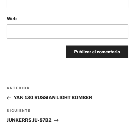
Web
Navegación
Entrada
ANTERIOR
de
anterior:
YAK-130 RUSSIAN LIGHT BOMBER
entradas
Siguiente
SIGUIENTE
entrada
JUNKERRS JU-87B2