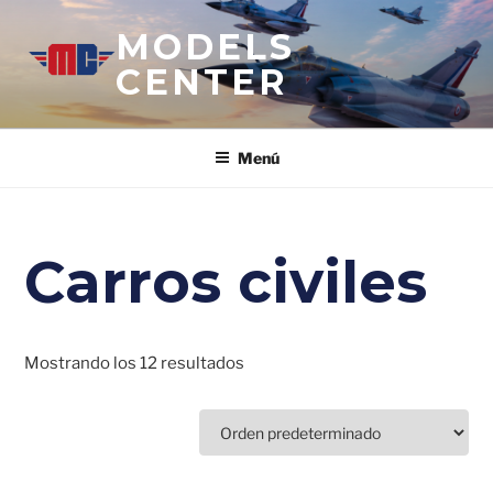
Saltar
MODELS
al
contenido
CENTER
Menú
Carros civiles
Mostrando los 12 resultados