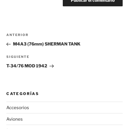
Navegación
Entrada
ANTERIOR
de
anterior:
M4A3 (76mm) SHERMAN TANK
entradas
Siguiente
SIGUIENTE
entrada
T-34/76 MOD 1942
CATEGORÍAS
Accesorios
Aviones