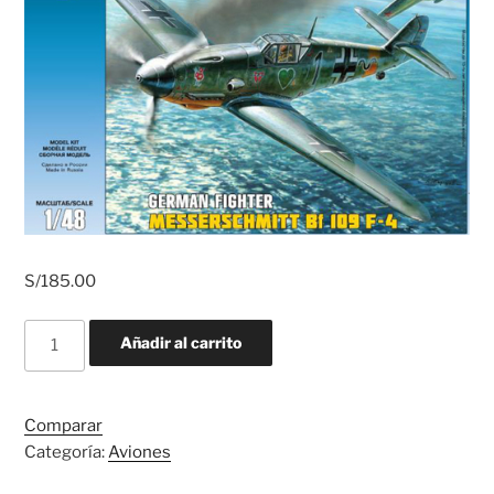
S/
185.00
MESSERCHMITH
Añadir al carrito
BF109
F4
cantidad
Comparar
Categoría:
Aviones