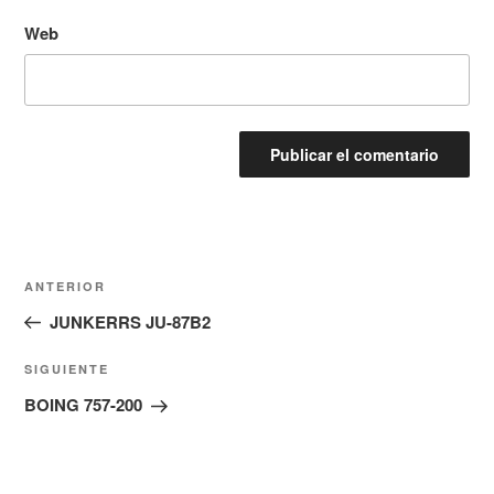
Web
Navegación
Entrada
ANTERIOR
de
anterior:
JUNKERRS JU-87B2
entradas
Siguiente
SIGUIENTE
entrada
BOING 757-200