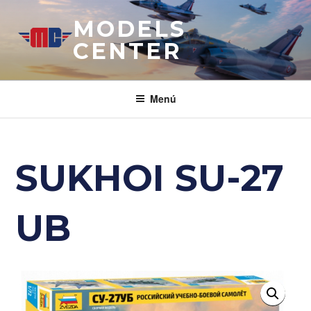
Saltar
MODELS
al
contenido
CENTER
Menú
SUKHOI SU-27
UB