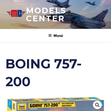
Saltar
MODELS
al
contenido
CENTER
Menú
BOING 757-
200