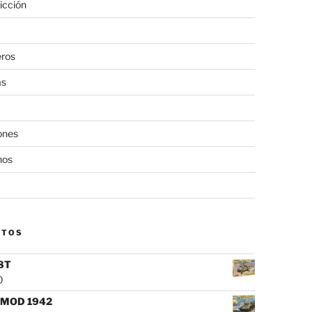
icción
eros
as
ones
nos
CTOS
8T
0
 MOD 1942