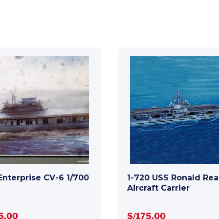
Enterprise CV-6 1/700
1-720 USS Ronald Re
Aircraft Carrier
5.00
S/
175.00