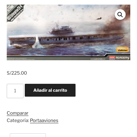
S/
225.00
USS
Añadir al carrito
Enterprise
CV-
6
Comparar
1/700
Categoría:
Portaaviones
cantidad