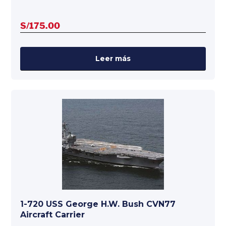
S/
175.00
Leer más
1-720 USS George H.W. Bush CVN77
Aircraft Carrier