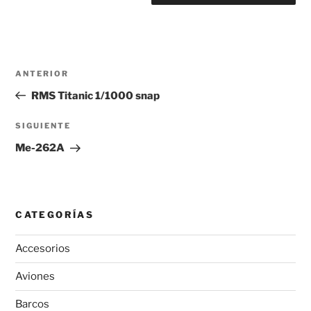
Navegación
Entrada
ANTERIOR
de
anterior:
RMS Titanic 1/1000 snap
entradas
Siguiente
SIGUIENTE
entrada
Me-262A
CATEGORÍAS
Accesorios
Aviones
Barcos