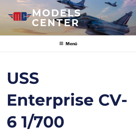
Saltar
MODELS
al
contenido
CENTER
Menú
USS
Enterprise CV-
6 1/700