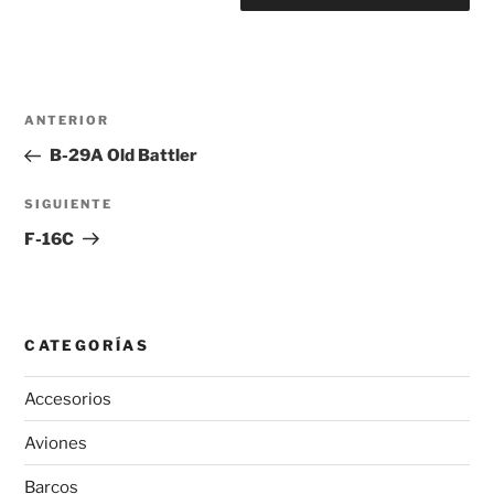
Navegación
Entrada
ANTERIOR
de
anterior:
B-29A Old Battler
entradas
Siguiente
SIGUIENTE
entrada
F-16C
CATEGORÍAS
Accesorios
Aviones
Barcos