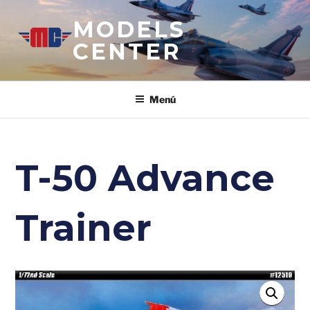
Saltar
MODELS
al
contenido
CENTER
Menú
T-50 Advance
Trainer