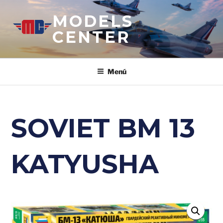
Saltar
MODELS
al
contenido
CENTER
Menú
SOVIET BM 13
KATYUSHA