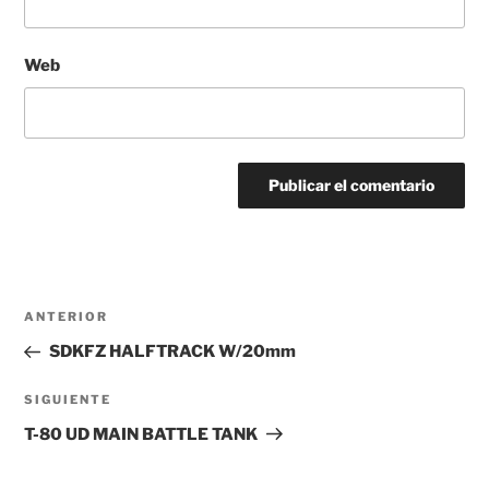
Web
Navegación
Entrada
ANTERIOR
de
anterior:
SDKFZ HALFTRACK W/20mm
entradas
Siguiente
SIGUIENTE
entrada
T-80 UD MAIN BATTLE TANK