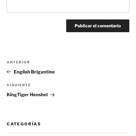
Navegación
Entrada
ANTERIOR
de
anterior:
English Brigantine
entradas
Siguiente
SIGUIENTE
entrada
KingTiger Henshel
CATEGORÍAS