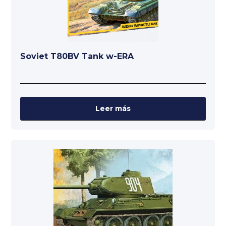
Soviet T80BV Tank w-ERA
Leer más