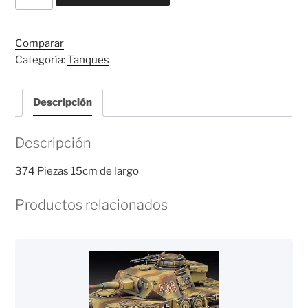
w/3.7CM
PAK
cantidad
Comparar
Categoría:
Tanques
Descripción
Descripción
374 Piezas 15cm de largo
Productos relacionados