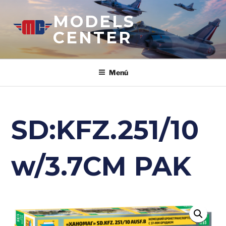
Saltar
MODELS
al
contenido
CENTER
Menú
SD:KFZ.251/10
w/3.7CM PAK