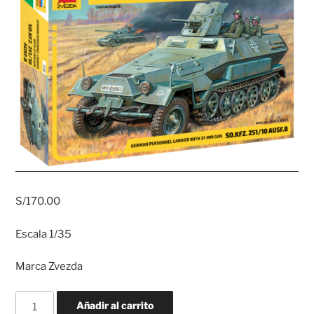
S/
170.00
Escala 1/35
Marca Zvezda
SD:KFZ.251/10
Añadir al carrito