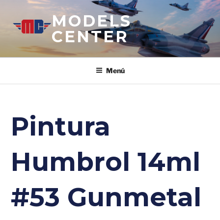
Saltar
MODELS
al
contenido
CENTER
Menú
Pintura
Humbrol 14ml
#53 Gunmetal