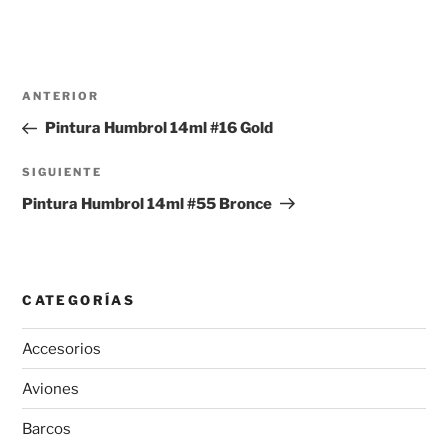
Navegación
Entrada
ANTERIOR
de
anterior:
Pintura Humbrol 14ml #16 Gold
entradas
Siguiente
SIGUIENTE
entrada
Pintura Humbrol 14ml #55 Bronce
CATEGORÍAS
Accesorios
Aviones
Barcos