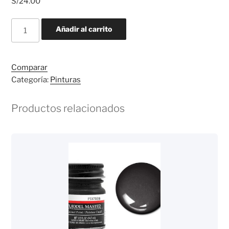
S/
24.00
Pintura
Añadir al carrito
Humbrol
14ml
#220
Comparar
Italian
Categoría:
Pinturas
Red
cantidad
Productos relacionados