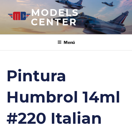
Saltar
MODELS
al
contenido
CENTER
Menú
Pintura
Humbrol 14ml
#220 Italian