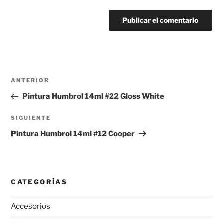
Navegación
Entrada
ANTERIOR
de
anterior:
Pintura Humbrol 14ml #22 Gloss White
entradas
Siguiente
SIGUIENTE
entrada
Pintura Humbrol 14ml #12 Cooper
CATEGORÍAS
Accesorios