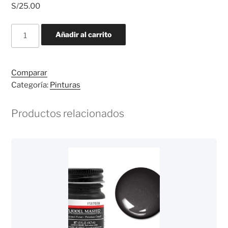
S/
25.00
Model
Añadir al carrito
Master
Schwarzgrun
RLM
Comparar
70
Categoría:
Pinturas
(2080)
cantidad
Productos relacionados