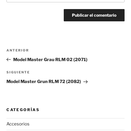
Navegación
Entrada
ANTERIOR
de
anterior:
Model Master Grau RLM 02 (2071)
entradas
Siguiente
SIGUIENTE
entrada
Model Master Grun RLM 72 (2082)
CATEGORÍAS
Accesorios