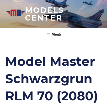
Saltar
MODELS
al
contenido
CENTER
Menú
Model Master
Schwarzgrun
RLM 70 (2080)