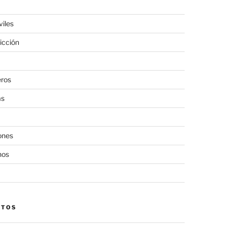
viles
icción
eros
as
ones
nos
CTOS