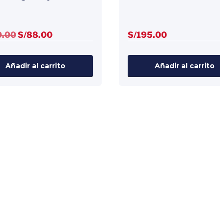
El
El
0.00
S/
88.00
S/
195.00
precio
precio
original
actual
Añadir al carrito
Añadir al carrito
era:
es:
S/110.00.
S/88.00.