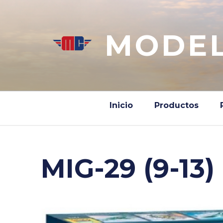
Saltar
al
contenido
MODEL
Inicio
Productos
MIG-29 (9-13