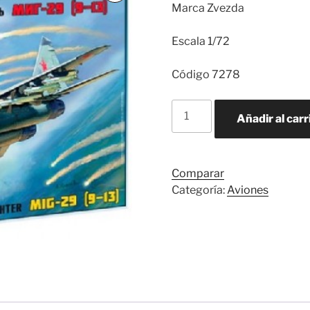
Marca Zvezda
Escala 1/72
Código 7278
MIG-
Añadir al carr
29
(9-
13)
FIGHTER
Comparar
cantidad
Categoría:
Aviones