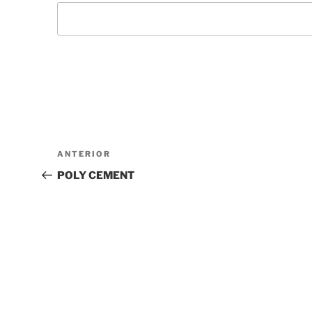
Navegación
Entrada
ANTERIOR
de
anterior:
POLY CEMENT
entradas