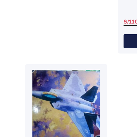
S/
11