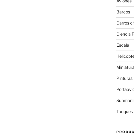
Aviones
Barcos
Carros ci
Ciencia F
Escala
Helicopt
Miniatur
Pinturas
Portaavi
Submari
Tanques
PRODU