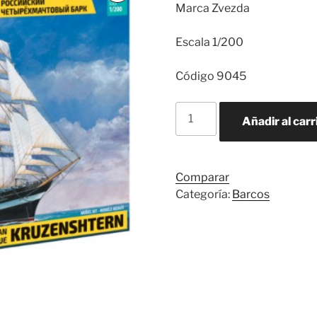
Marca Zvezda
Escala 1/200
Código 9045
KRUSENSTERN
Añadir al carr
SAILING
SHIP
cantidad
Comparar
Categoría:
Barcos