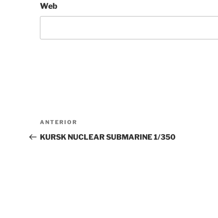
Web
Navegación
Entrada
ANTERIOR
de
anterior:
KURSK NUCLEAR SUBMARINE 1/350
entradas