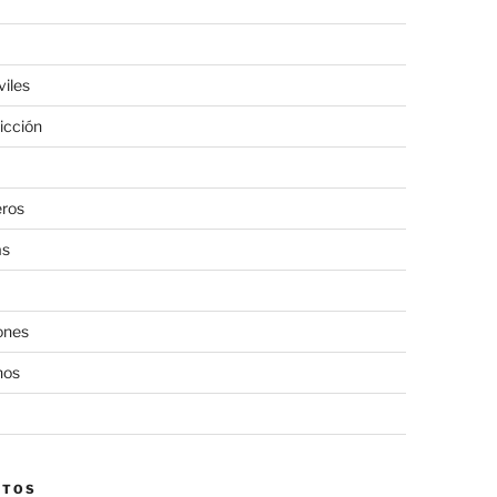
viles
icción
eros
as
ones
nos
CTOS