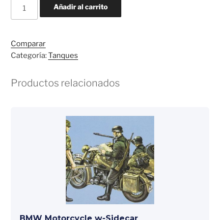
German
Añadir al carrito
Tiger
(early
version)
Comparar
cantidad
Categoría:
Tanques
Productos relacionados
BMW Motorcycle w-Sidecar