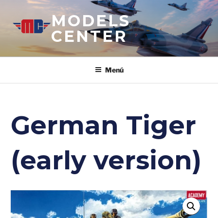
Saltar
MODELS
al
contenido
CENTER
Menú
German Tiger
(early version)