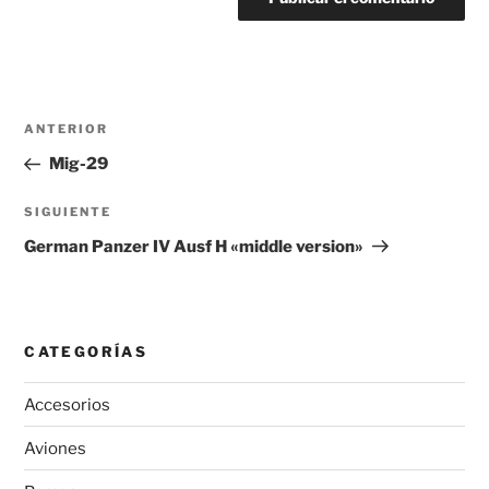
Navegación
Entrada
ANTERIOR
de
anterior:
Mig-29
entradas
Siguiente
SIGUIENTE
entrada
German Panzer IV Ausf H «middle version»
CATEGORÍAS
Accesorios
Aviones