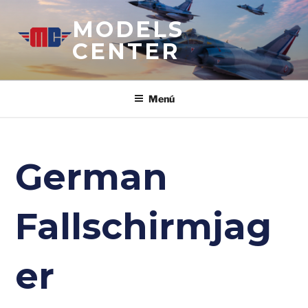
Saltar
MODELS
al
contenido
CENTER
Menú
German
Fallschirmjag
er