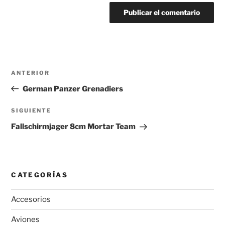
Navegación
Entrada
ANTERIOR
de
anterior:
German Panzer Grenadiers
entradas
Siguiente
SIGUIENTE
entrada
Fallschirmjager 8cm Mortar Team
CATEGORÍAS
Accesorios
Aviones