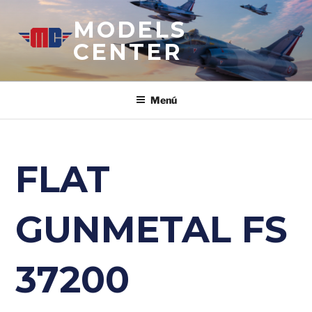
Saltar
MODELS
al
contenido
CENTER
Menú
FLAT
GUNMETAL FS
37200