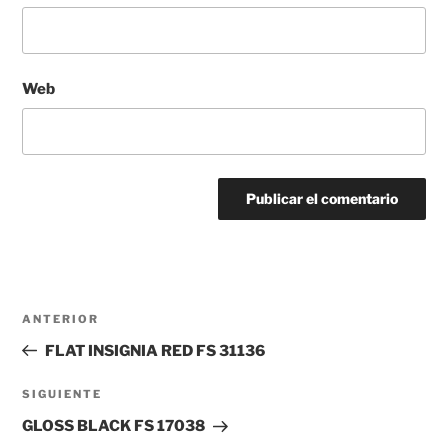
Web
Navegación
Entrada
ANTERIOR
de
anterior:
FLAT INSIGNIA RED FS 31136
entradas
Siguiente
SIGUIENTE
entrada
GLOSS BLACK FS 17038