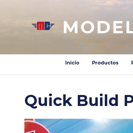
Saltar
al
contenido
MODEL
Inicio
Productos
Quick Build P