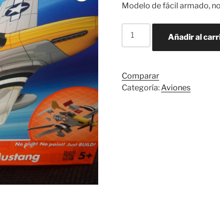
Modelo de fácil armado, no
Quick
Añadir al carr
Build
P-
51
cantidad
Comparar
Categoría:
Aviones