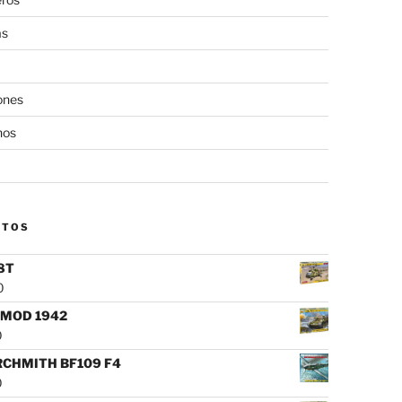
as
ones
nos
CTOS
8T
0
 MOD 1942
0
CHMITH BF109 F4
0