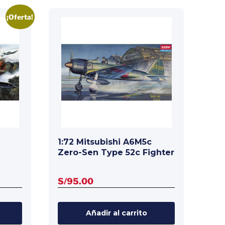
¡Oferta!
1:72 Mitsubishi A6M5c
Zero-Sen Type 52c Fighter
S/
95.00
io
al
Añadir al carrito