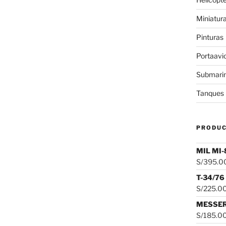
Miniatur
Pinturas
Portaavi
Submari
Tanques
PRODU
MIL MI-
S/
395.0
T-34/76
S/
225.0
MESSER
S/
185.0