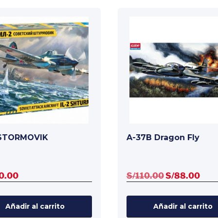
 STORMOVIK
A-37B Dragon Fly
El
El
0.00
S/
110.00
S/
88.00
precio
prec
original
actu
Añadir al carrito
Añadir al carrito
era:
es: