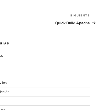
SIGUIENTE
Siguiente
entrada
Quick Build Apache
RÍAS
os
viles
icción
eros