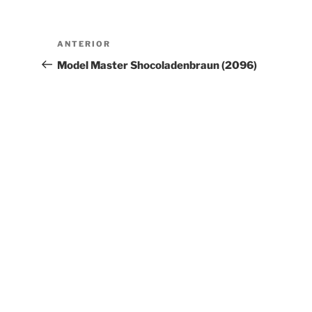
Navegación
Entrada
ANTERIOR
de
anterior:
Model Master Shocoladenbraun (2096)
entradas