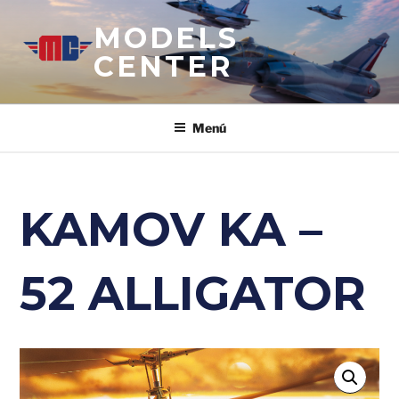
Saltar
MODELS
al
contenido
CENTER
Menú
KAMOV KA –
52 ALLIGATOR