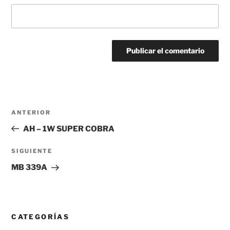
Navegación
Entrada
ANTERIOR
de
anterior:
AH – 1W SUPER COBRA
entradas
Siguiente
SIGUIENTE
entrada
MB 339A
CATEGORÍAS