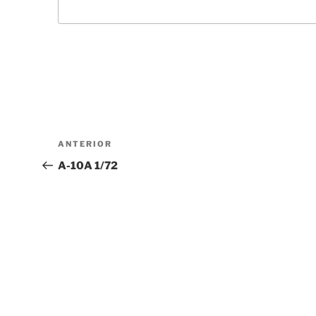
Navegación
Entrada
ANTERIOR
de
anterior:
A-10A 1/72
entradas