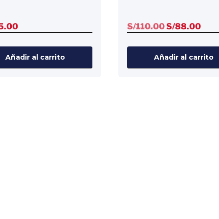
El
El
5.00
S/
110.00
S/
88.00
precio
prec
original
actu
Añadir al carrito
Añadir al carrito
era:
es:
S/110.00.
S/88