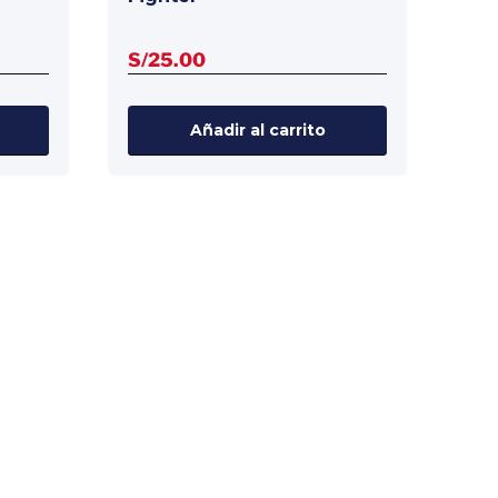
S/
25.00
io
al
Añadir al carrito
.00.