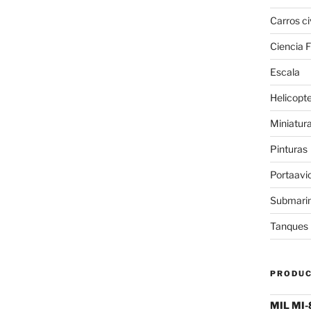
Carros ci
Ciencia F
Escala
Helicopt
Miniatur
Pinturas
Portaavi
Submari
Tanques
PRODU
MIL MI-